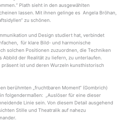
mmen.“ Plath sieht in den ausgewählten
cheinen lassen. Mit ihnen gelinge es
Angela Bröhan,
ftsidyllen“ zu schönen.
munikation und Design studiert hat, verbindet
nfachen,
für klare Bild- und harmonische
uch solchen Positionen zuzuordnen, die Techniken
bbild der Realität zu liefern, zu unterlaufen.
 präsent ist und deren Wurzeln kunsthistorisch
 den berühmten „fruchtbaren Moment“ (Gombrich)
fin folgendermaßen:
„Auslöser für eine dieser
schneidende Linie sein. Von diesem Detail ausgehend
chten Stille und Theatralik auf nahezu
inander.