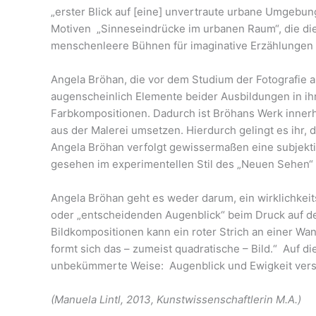
„erster Blick auf [eine] unvertraute urbane Umgeb
Motiven
„Sinneseindrücke im urbanen Raum“, die die
menschenleere Bühnen für imaginative Erzählungen bi
Angela Bröhan, die vor dem Studium der Fotografie 
augenscheinlich Elemente beider Ausbildungen in ihr
Farbkompositionen. Dadurch ist Bröhans Werk innerh
aus der Malerei umsetzen. Hierdurch gelingt es ihr, 
Angela Bröhan verfolgt gewissermaßen eine subjektiv
gesehen im experimentellen Stil des „Neuen Sehen“ 
Angela Bröhan geht es weder darum, ein wirklichkei
oder „entscheidenden Augenblick“ beim Druck auf de
Bildkompositionen kann ein roter Strich an einer Wa
formt sich das – zumeist quadratische – Bild.“
Auf di
unbekümmerte Weise:
Augenblick und Ewigkeit vers
(Manuela Lintl, 2013,
Kunstwissenschaftlerin M.A.)