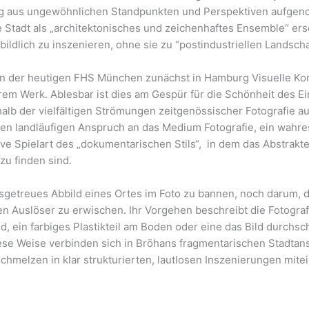
ung aus ungewöhnlichen Standpunkten und Perspektiven aufgeno
 Stadt als „architektonisches und zeichenhaftes Ensemble“ ers
ldlich zu inszenieren, ohne sie zu “postindustriellen Landscha
an der heutigen FHS München zunächst in Hamburg Visuelle Kom
em Werk. Ablesbar ist dies am Gespür für die Schönheit des Ei
alb der vielfältigen Strömungen zeitgenössischer Fotografie a
den landläufigen Anspruch an das Medium Fotografie, ein wahres A
e Spielart des „dokumentarischen Stils“,
in dem das Abstrakte
zu finden sind.
tsgetreues Abbild eines Ortes im Foto zu bannen, noch darum,
n Auslöser zu erwischen. Ihr Vorgehen beschreibt die Fotogra
nd, ein farbiges Plastikteil am Boden oder eine das Bild durch
ese Weise verbinden sich in Bröhans fragmentarischen Stadtansi
chmelzen in klar strukturierten, lautlosen Inszenierungen mite